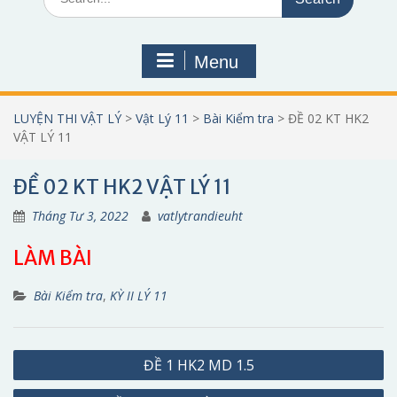
for:
Menu
LUYỆN THI VẬT LÝ
>
Vật Lý 11
>
Bài Kiểm tra
>
ĐỀ 02 KT HK2
VẬT LÝ 11
ĐỀ 02 KT HK2 VẬT LÝ 11
Tháng Tư 3, 2022
vatlytrandieuht
LÀM BÀI
Bài Kiểm tra
,
KỲ II LÝ 11
Điều
ĐỀ 1 HK2 MD 1.5
hướng