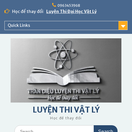
Skip
0963453968
to
Học để thay đổi
Luyện Thi Đại Học Vật Lý
content
Quick Links
LUYỆN THI VẬT LÝ
Học để thay đổi
Search