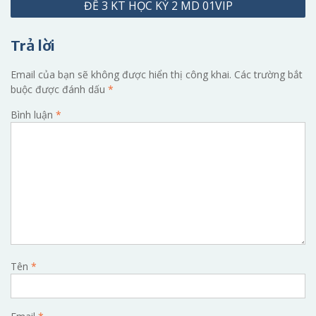
ĐỀ 3 KT HỌC KỲ 2 MD 01VIP
bài
viết
Trả lời
Email của bạn sẽ không được hiển thị công khai.
Các trường bắt
buộc được đánh dấu
*
Bình luận
*
Tên
*