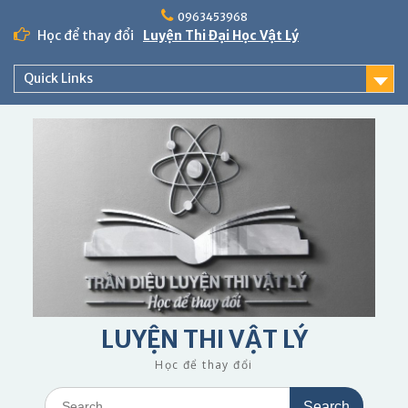
Skip
0963453968
to
Học để thay đổi
Luyện Thi Đại Học Vật Lý
content
Quick Links
LUYỆN THI VẬT LÝ
Học để thay đổi
Search