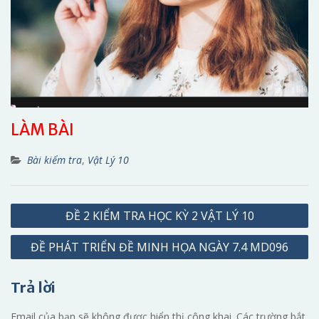
LÀM BÀI
Bài kiểm tra
,
Vật Lý 10
Điều
ĐỀ 2 KIỂM TRA HỌC KỲ 2 VẬT LÝ 10
hướng
ĐỀ PHÁT TRIỂN ĐỀ MINH HỌA NGÀY 7.4 MD096
bài
viết
Trả lời
Email của bạn sẽ không được hiển thị công khai.
Các trường bắt