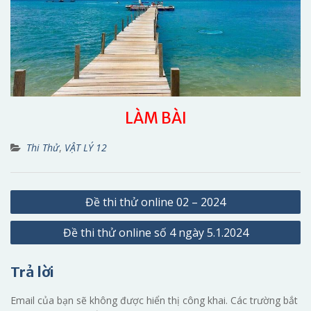
LÀM BÀI
Thi Thử
,
VẬT LÝ 12
Điều
Đề thi thử online 02 – 2024
hướng
Đề thi thử online số 4 ngày 5.1.2024
bài
viết
Trả lời
Email của bạn sẽ không được hiển thị công khai.
Các trường bắt