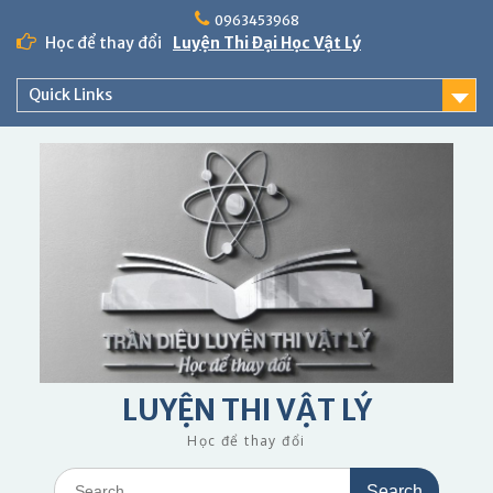
Skip
0963453968
to
Học để thay đổi
Luyện Thi Đại Học Vật Lý
content
Quick Links
LUYỆN THI VẬT LÝ
Học để thay đổi
Search