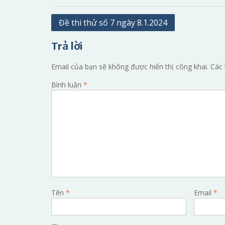
Điều
Đề thi thử số 7 ngày 8.1.2024
hướng
Trả lời
bài
viết
Email của bạn sẽ không được hiển thị công khai.
Các 
Bình luận
*
Tên
*
Email
*