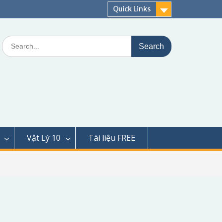
Quick Links
Search
for:
Vật Lý 10
Tài liệu FREE