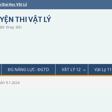
i Đại Học Vật Lý
YỆN THI VẬT LÝ
để thay đổi
ĐG NĂNG LỰC- ĐGTD
VẬT LÝ 12
Vật Lý 11
ÀY 9.1.2024