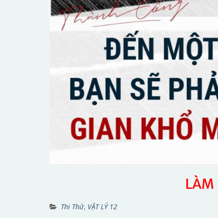
LÀM 
Thi Thử
,
VẬT LÝ 12