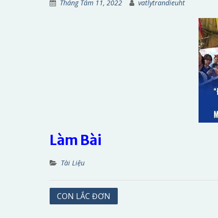
Tháng Tám 11, 2022
vatlytrandieuht
Làm Bài
Tài Liệu
Điều
CON LẮC ĐƠN
hướng