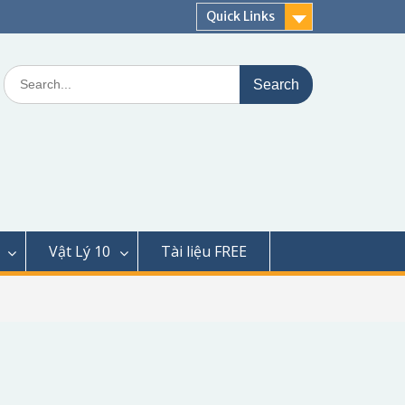
Quick Links
Search
for:
Vật Lý 10
Tài liệu FREE