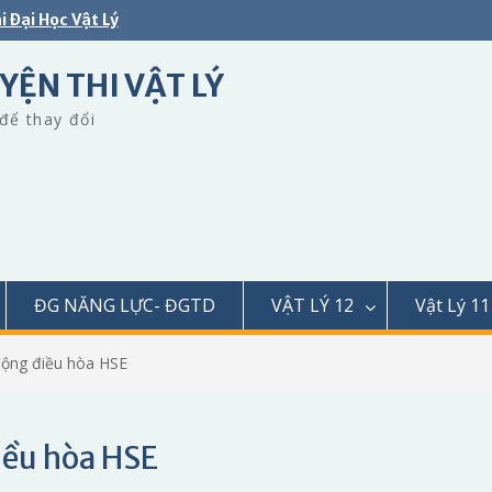
i Đại Học Vật Lý
YỆN THI VẬT LÝ
để thay đổi
ĐG NĂNG LỰC- ĐGTD
VẬT LÝ 12
Vật Lý 11
động điều hòa HSE
iều hòa HSE