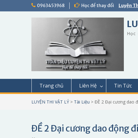
Skip
0963453968
Học để thay đổi
Luyện Th
to
content
LU
Học 
Trang chủ
Liên Hệ
Tin Tức
LUYỆN THI VẬT LÝ
>
Tài Liệu
>
ĐỀ 2 Đại cương dao 
ĐỀ 2 Đại cương dao động đ