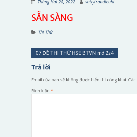
Tháng Hai 28, 2022
vatlytrandieuht
SẴN SÀNG
Thi Thử
Điều
07 ĐỀ THI THỬ HSE BTVN md 2z4
hướng
Trả lời
bài
viết
Email của bạn sẽ không được hiển thị công khai.
Các 
Bình luận
*