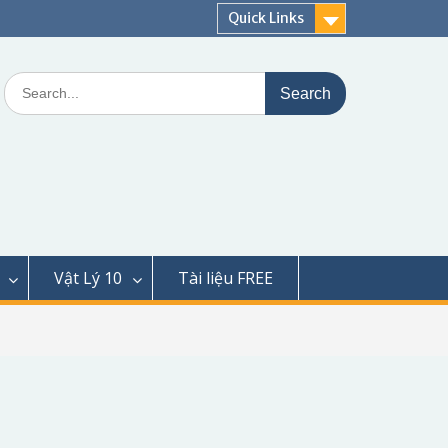
Quick Links
Search
for:
Vật Lý 10
Tài liệu FREE