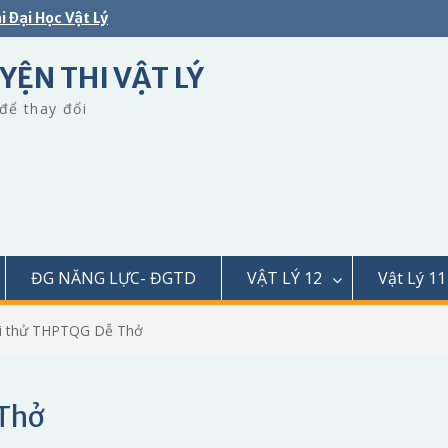
i Đại Học Vật Lý
YỆN THI VẬT LÝ
để thay đổi
ĐG NĂNG LỰC- ĐGTD
VẬT LÝ 12
Vật Lý 11
hi thử THPTQG Dễ Thở
 Thở