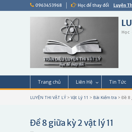
Skip
0963453968
Học để thay đổi
Luyện Th
to
content
LU
Học 
Trang chủ
Liên Hệ
Tin Tức
LUYỆN THI VẬT LÝ
>
Vật Lý 11
>
Bài Kiểm tra
>
Đề 8 
Đề 8 giữa kỳ 2 vật lý 11