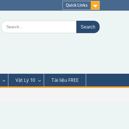
Quick Links
Search
for:
Vật Lý 10
Tài liệu FREE