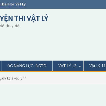
i Đại Học Vật Lý
YỆN THI VẬT LÝ
để thay đổi
ĐG NĂNG LỰC- ĐGTD
VẬT LÝ 12
Vật Lý 11
giữa kỳ 2 vật lý 11