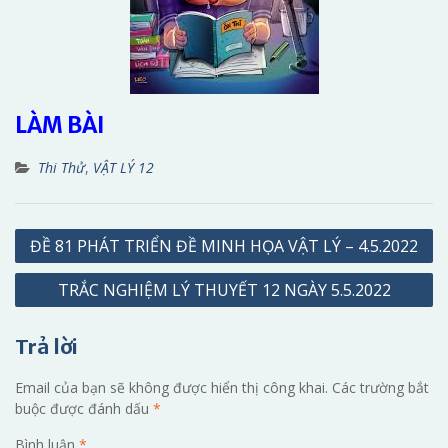
LÀM BÀI
Thi Thử
,
VẬT LÝ 12
Điều
ĐỀ 81 PHÁT TRIỂN ĐỀ MINH HỌA VẬT LÝ – 4.5.2022
hướng
TRẮC NGHIỆM LÝ THUYẾT 12 NGÀY 5.5.2022
bài
viết
Trả lời
Email của bạn sẽ không được hiển thị công khai.
Các trường bắt
buộc được đánh dấu
*
Bình luận
*