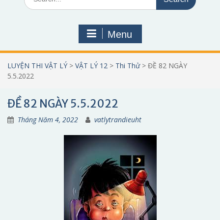
for:
Menu
LUYỆN THI VẬT LÝ
>
VẬT LÝ 12
>
Thi Thử
>
ĐỀ 82 NGÀY
5.5.2022
ĐỀ 82 NGÀY 5.5.2022
Tháng Năm 4, 2022
vatlytrandieuht