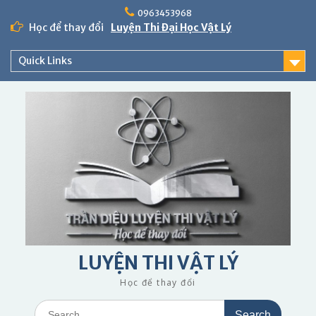
Skip
0963453968
to
Học để thay đổi
Luyện Thi Đại Học Vật Lý
content
Quick Links
LUYỆN THI VẬT LÝ
Học để thay đổi
Search