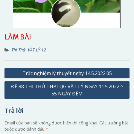
LÀM BÀI
Thi Thử
,
VẬT LÝ 12
Điều
Trắc nghiệm lý thuyết ngày 14.5.2022.05
hướng
ĐỀ 88 THI THỬ THPTQG VẬT LÝ NGÀY 11.5.2022.^
bài
55 NGÀY ĐÊM
viết
Trả lời
Email của bạn sẽ không được hiển thị công khai.
Các trường bắt
buộc được đánh dấu
*