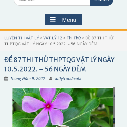
for:
Menu
LUYỆN THI VẬT LÝ
>
VẬT LÝ 12
>
Thi Thử
>
ĐỀ 87 THI THỬ
THPTQG VẬT LÝ NGÀY 10.5.2022. – 56 NGÀY ĐÊM
ĐỀ 87 THI THỬ THPTQG VẬT LÝ NGÀY
10.5.2022. – 56 NGÀY ĐÊM
Tháng Năm 9, 2022
vatlytrandieuht