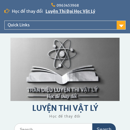
Skip
0963453968
to
Học để thay đổi
Luyện Thi Đại Học Vật Lý
content
Quick Links
LUYỆN THI VẬT LÝ
Học để thay đổi
Search