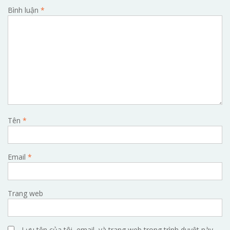
Bình luận
*
Tên
*
Email
*
Trang web
Lưu tên của tôi, email, và trang web trong trình duyệt này