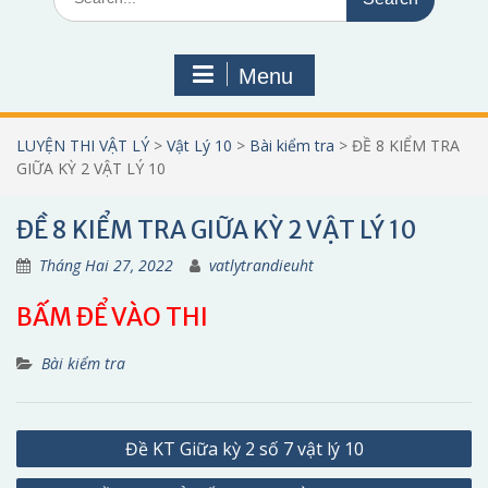
for:
Menu
LUYỆN THI VẬT LÝ
>
Vật Lý 10
>
Bài kiểm tra
>
ĐỀ 8 KIỂM TRA
GIỮA KỲ 2 VẬT LÝ 10
ĐỀ 8 KIỂM TRA GIỮA KỲ 2 VẬT LÝ 10
Tháng Hai 27, 2022
vatlytrandieuht
BẤM ĐỂ VÀO THI
Bài kiểm tra
Điều
Đề KT Giữa kỳ 2 số 7 vật lý 10
hướng