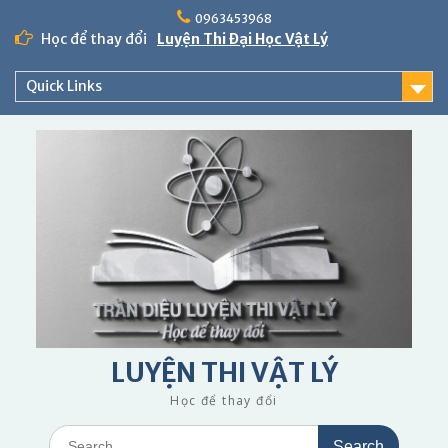
Skip
0963453968
to
Học để thay đổi
Luyện Thi Đại Học Vật Lý
content
Quick Links
LUYỆN THI VẬT LÝ
Học để thay đổi
Search