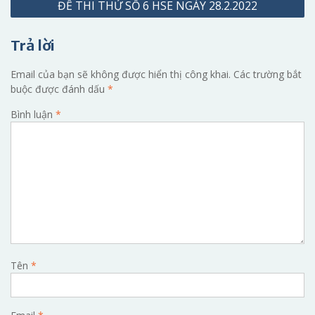
ĐỀ THI THỬ SỐ 6 HSE NGÀY 28.2.2022
bài
viết
Trả lời
Email của bạn sẽ không được hiển thị công khai.
Các trường bắt
buộc được đánh dấu
*
Bình luận
*
Tên
*