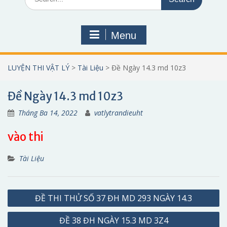
for:
Menu
LUYỆN THI VẬT LÝ
>
Tài Liệu
>
Đề Ngày 14.3 md 10z3
Đề Ngày 14.3 md 10z3
Tháng Ba 14, 2022
vatlytrandieuht
vào thi
Tài Liệu
Điều
ĐỀ THI THỬ SỐ 37 ĐH MD 293 NGÀY 14.3
hướng
ĐỀ 38 ĐH NGÀY 15.3 MD 3Z4
bài