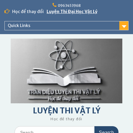
Skip
0963453968
to
Học để thay đổi
Luyện Thi Đại Học Vật Lý
content
Quick Links
LUYỆN THI VẬT LÝ
Học để thay đổi
Search