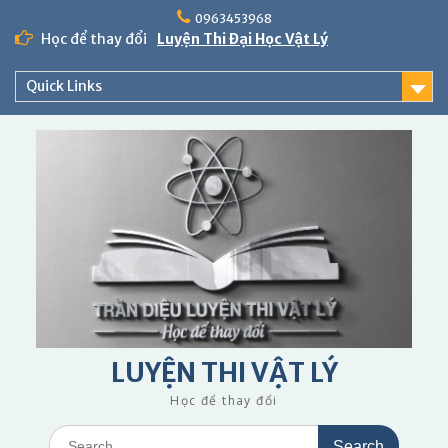
Skip
0963453968
to
Học để thay đổi
Luyện Thi Đại Học Vật Lý
content
Quick Links
LUYỆN THI VẬT LÝ
Học để thay đổi
Search