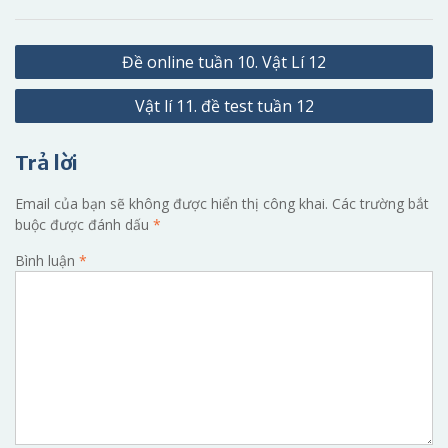
Điều
Đề online tuần 10. Vật Lí 12
hướng
Vật lí 11. đề test tuần 12
bài
viết
Trả lời
Email của bạn sẽ không được hiển thị công khai.
Các trường bắt
buộc được đánh dấu
*
Bình luận
*