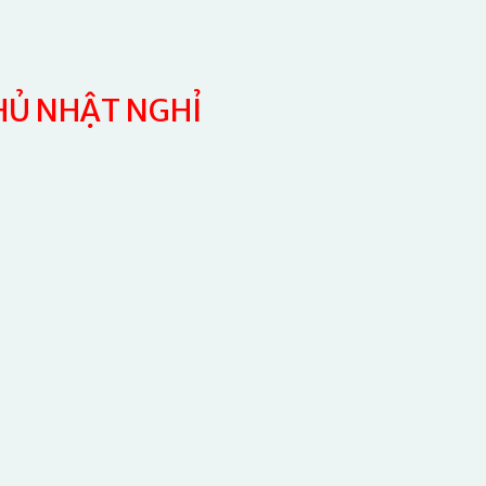
HỦ NHẬT NGHỈ