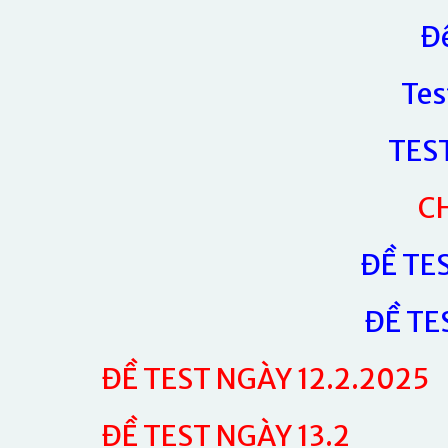
Đề
Tes
TES
C
ĐỀ TE
ĐỀ TE
ĐỀ TEST NGÀY 12.2.2025
ĐỀ TEST NGÀY 13.2