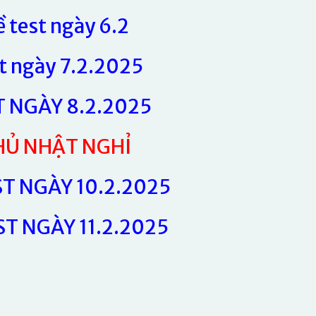
 test ngày 6.2
t ngày 7.2.2025
T NGÀY 8.2.2025
HỦ NHẬT NGHỈ
ST NGÀY 10.2.2025
ST NGÀY 11.2.2025