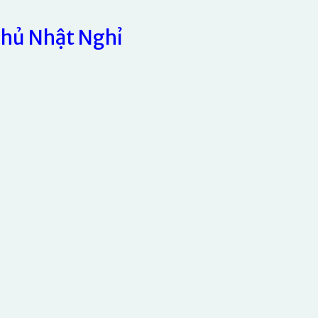
hủ Nhật Nghỉ