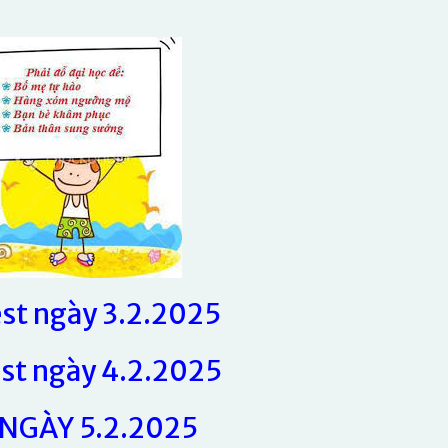
est ngày 3.2.2025
est ngày 4.2.2025
 NGÀY 5.2.2025