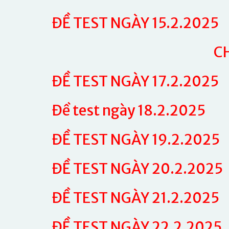
ĐỀ TEST NGÀY 15.2.2025
C
ĐỀ TEST NGÀY 17.2.2025
Đề test ngày 18.2.2025
ĐỀ TEST NGÀY 19.2.2025
ĐỀ TEST NGÀY 20.2.2025
ĐỀ TEST NGÀY 21.2.2025
ĐỀ TEST NGÀY 22.2.2025