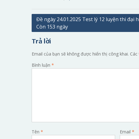
Điều
Đề ngày 24.01.2025 Test lý 12 luyện thi đại h
Còn 153 ngày
hướng
bài
Trả lời
viết
Email của bạn sẽ không được hiển thị công khai.
Các 
Bình luận
*
Tên
*
Email
*