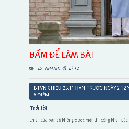
BẤM ĐỂ LÀM BÀI
TEST NHANH
,
VẬT LÝ 12
Điều
BTVN CHIỀU 25.11 HẠN TRƯỚC NGÀY 2.12 
6 ĐIỂM
hướng
bài
Trả lời
viết
Email của bạn sẽ không được hiển thị công khai.
Các 