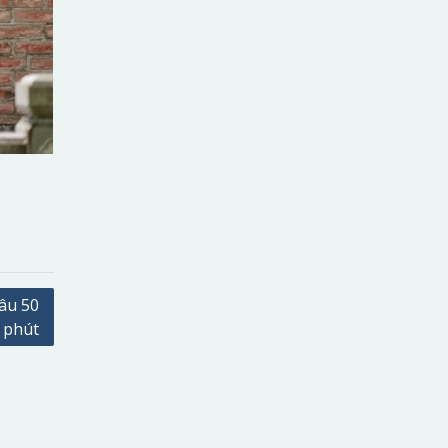
âu 50
phút