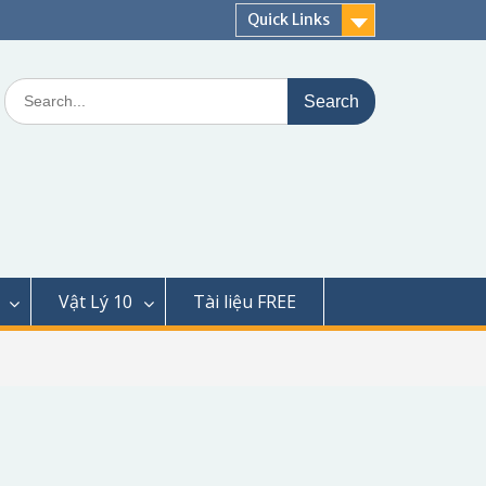
Quick Links
Search
for:
Vật Lý 10
Tài liệu FREE