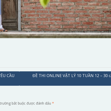
YÊU CẦU
ĐỀ THI ONLINE VẬT LÝ 10 TUẦN 12 – 30 c
trường bắt buộc được đánh dấu
*