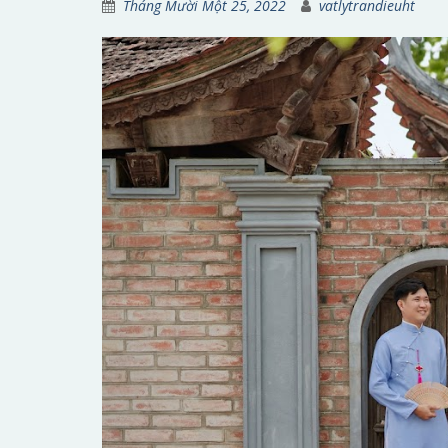
Tháng Mười Một 25, 2022
vatlytrandieuht