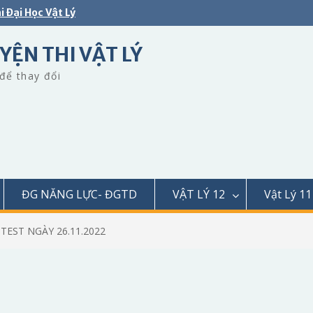
i Đại Học Vật Lý
YỆN THI VẬT LÝ
để thay đổi
ĐG NĂNG LỰC- ĐGTD
VẬT LÝ 12
Vật Lý 11
 TEST NGÀY 26.11.2022