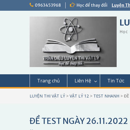
Skip
0963453968
Học để thay đổi
Luyện Th
to
content
LU
Học 
Trang chủ
Liên Hệ
Tin Tức
LUYỆN THI VẬT LÝ
>
VẬT LÝ 12
>
TEST NHANH
>
ĐỀ
ĐỀ TEST NGÀY 26.11.2022