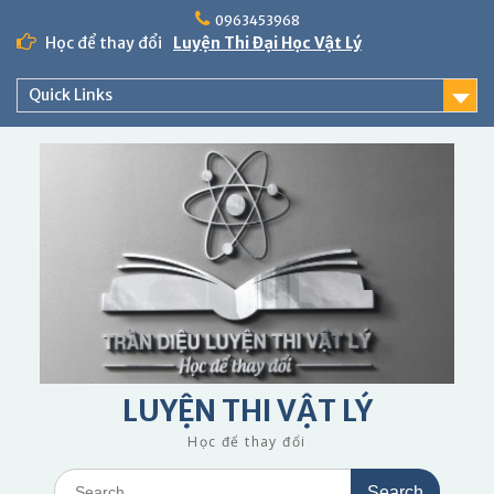
Skip
0963453968
to
Học để thay đổi
Luyện Thi Đại Học Vật Lý
content
Quick Links
LUYỆN THI VẬT LÝ
Học để thay đổi
Search