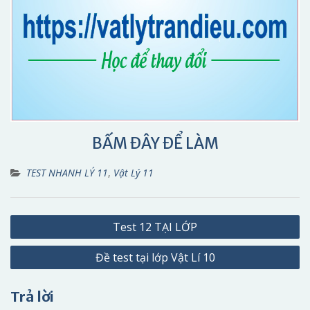
BẤM ĐÂY ĐỂ LÀM
TEST NHANH LÝ 11
,
Vật Lý 11
Điều
Test 12 TẠI LỚP
hướng
Đề test tại lớp Vật Lí 10
bài
viết
Trả lời