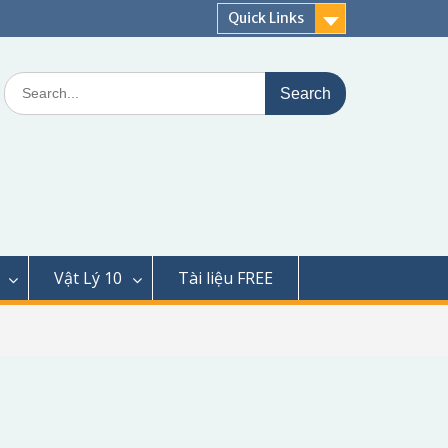
Quick Links
Search
for:
Vật Lý 10
Tài liệu FREE