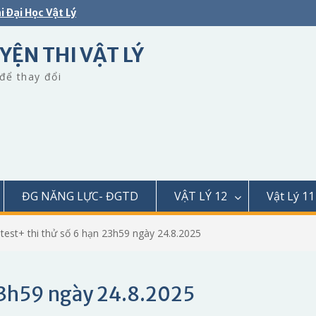
i Đại Học Vật Lý
YỆN THI VẬT LÝ
để thay đổi
ĐG NĂNG LỰC- ĐGTD
VẬT LÝ 12
Vật Lý 11
test+ thi thử số 6 hạn 23h59 ngày 24.8.2025
 23h59 ngày 24.8.2025