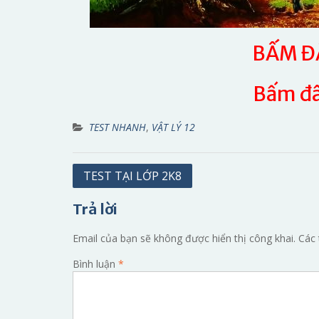
BẤM ĐÂ
Bấm đâ
TEST NHANH
,
VẬT LÝ 12
Điều
TEST TẠI LỚP 2K8
hướng
Trả lời
bài
viết
Email của bạn sẽ không được hiển thị công khai.
Các 
Bình luận
*