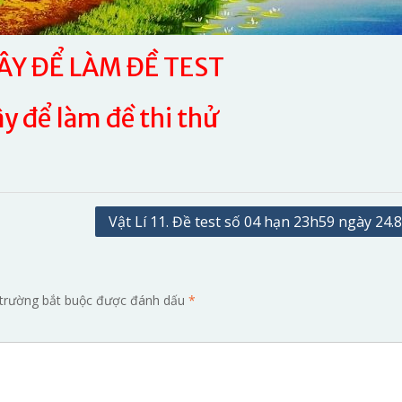
Y ĐỂ LÀM ĐỀ TEST
y để làm đề thi thử
Vật Lí 11. Đề test số 04 hạn 23h59 ngày 24.
trường bắt buộc được đánh dấu
*