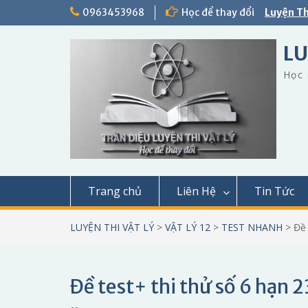
Skip
0963453968
Học để thay đổi
Luyện Th
to
content
LU
Học 
Trang chủ
Liên Hệ
Tin Tức
LUYỆN THI VẬT LÝ
>
VẬT LÝ 12
>
TEST NHANH
>
Đề 
Đề test+ thi thử số 6 hạn