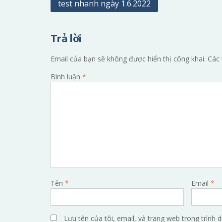
Điều
test nhanh ngày 1.6.2022
hướng
bài
Trả lời
viết
Email của bạn sẽ không được hiển thị công khai.
Các 
Bình luận
*
Tên
*
Email
*
Lưu tên của tôi, email, và trang web trong trình d