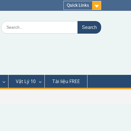
Quick Links
Search
for:
Vật Lý 10
Tài liệu FREE