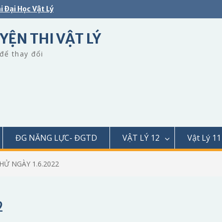
i Đại Học Vật Lý
YỆN THI VẬT LÝ
để thay đổi
ĐG NĂNG LỰC- ĐGTD
VẬT LÝ 12
Vật Lý 11
HỬ NGÀY 1.6.2022
2