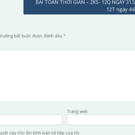
BÀI TOÁN THỜI GIAN – 2K5- 12Q NGÀY 31.5
12T ngày 4.6
trường bắt buộc được đánh dấu
*
Trang web
uyệt này cho lần bình luận kế tiếp của tôi.