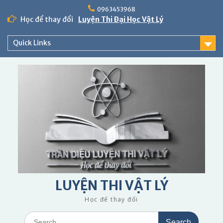
Skip
0963453968
to
Học để thay đổi
Luyện Thi Đại Học Vật Lý
content
Quick Links
LUYỆN THI VẬT LÝ
Học để thay đổi
Search