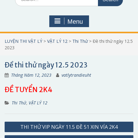
for:
Menu
LUYỆN THI VẬT LÝ
>
VẬT LÝ 12
>
Thi Thử
>
Đề thi thử ngày 12.5
2023
Đề thi thử ngày 12.5 2023
Tháng Năm 12, 2023
vatlytrandieuht
ĐỀ TUYỂN 2K4
Thi Thử
,
VẬT LÝ 12
Điều
THI THỬ VIP NGÀY 11.5 ĐỀ 51 XIN VÍA 2K4
hướng