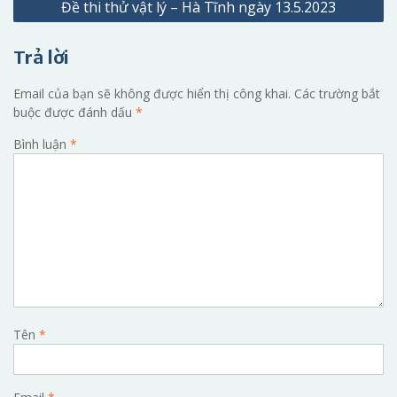
Đề thi thử vật lý – Hà Tĩnh ngày 13.5.2023
bài
viết
Trả lời
Email của bạn sẽ không được hiển thị công khai.
Các trường bắt
buộc được đánh dấu
*
Bình luận
*
Tên
*