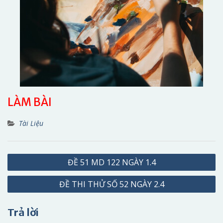
LÀM BÀI
Tài Liệu
Điều
ĐỀ 51 MD 122 NGÀY 1.4
hướng
ĐỀ THI THỬ SỐ 52 NGÀY 2.4
bài
viết
Trả lời