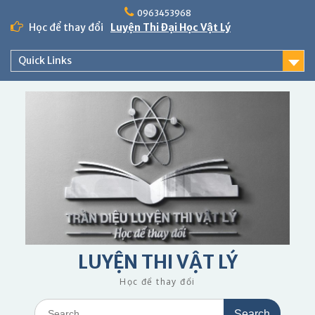
Skip
0963453968
to
Học để thay đổi
Luyện Thi Đại Học Vật Lý
content
Quick Links
LUYỆN THI VẬT LÝ
Học để thay đổi
Search