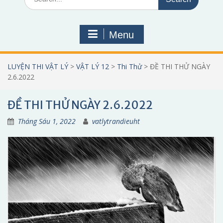
for:
Menu
LUYỆN THI VẬT LÝ
>
VẬT LÝ 12
>
Thi Thử
>
ĐỀ THI THỬ NGÀY
2.6.2022
ĐỀ THI THỬ NGÀY 2.6.2022
Tháng Sáu 1, 2022
vatlytrandieuht