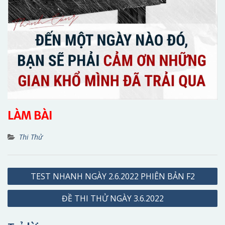
LÀM BÀI
Thi Thử
Điều
TEST NHANH NGÀY 2.6.2022 PHIÊN BẢN F2
hướng
ĐỀ THI THỬ NGÀY 3.6.2022
bài
viết