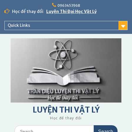
Skip
0963453968
to
Học để thay đổi
Luyện Thi Đại Học Vật Lý
content
Quick Links
LUYỆN THI VẬT LÝ
Học để thay đổi
Search