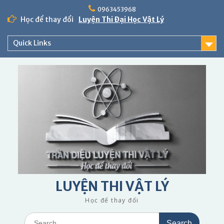
Skip
0963453968
to
Học để thay đổi
Luyện Thi Đại Học Vật Lý
content
Quick Links
LUYỆN THI VẬT LÝ
Học để thay đổi
Search