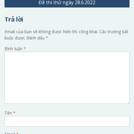
Đề thi thử ngày 28.6.2022
bài
viết
Trả lời
Email của bạn sẽ không được hiển thị công khai.
Các trường bắt
buộc được đánh dấu
*
Bình luận
*
Tên
*