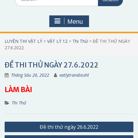
for:
Menu
LUYỆN THI VẬT LÝ
>
VẬT LÝ 12
>
Thi Thử
>
ĐỀ THI THỬ NGÀY
27.6.2022
ĐỀ THI THỬ NGÀY 27.6.2022
Tháng Sáu 26, 2022
vatlytrandieuht
LÀM BÀI
Thi Thử
Điều
Đề thi thử ngày 26.6.2022
hướng