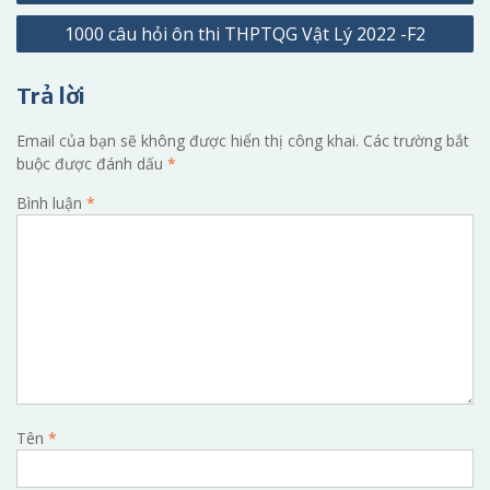
hướng
1000 câu hỏi ôn thi THPTQG Vật Lý 2022 -F2
bài
viết
Trả lời
Email của bạn sẽ không được hiển thị công khai.
Các trường bắt
buộc được đánh dấu
*
Bình luận
*
Tên
*