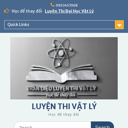
Skip
0963453968
to
Học để thay đổi
Luyện Thi Đại Học Vật Lý
content
Quick Links
LUYỆN THI VẬT LÝ
Học để thay đổi
Search