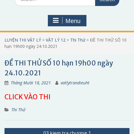
for:
Menu
LUYỆN THI VẬT LÝ
>
VẬT LÝ 12
>
Thi Thử
>
ĐỀ THI THỬ SỐ 10
hạn 19h00 ngày 24.10.2021
ĐỀ THI THỬ SỐ 10 hạn 19h00 ngày
24.10.2021
Tháng Mười 18, 2021
vatlytrandieuht
CLICK VÀO THI
Thi Thử
Điều
03 kiem tra chương 1