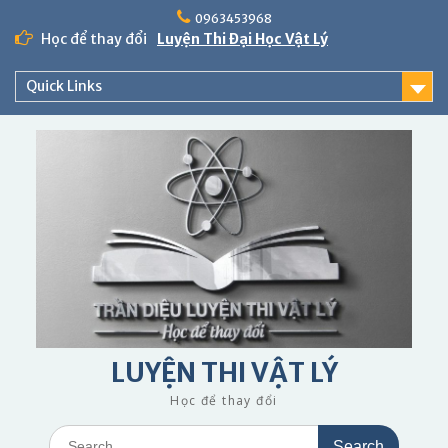
Skip
0963453968
to
Học để thay đổi
Luyện Thi Đại Học Vật Lý
content
Quick Links
LUYỆN THI VẬT LÝ
Học để thay đổi
Search