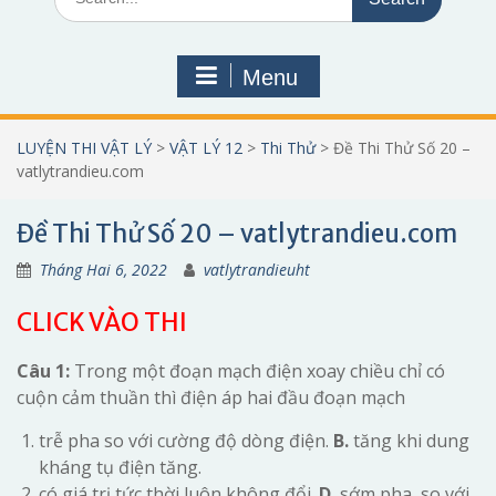
for:
Menu
LUYỆN THI VẬT LÝ
>
VẬT LÝ 12
>
Thi Thử
>
Đề Thi Thử Số 20 –
vatlytrandieu.com
Đề Thi Thử Số 20 – vatlytrandieu.com
Tháng Hai 6, 2022
vatlytrandieuht
CLICK VÀO THI
Câu 1:
Trong một đoạn mạch điện xoay chiều chỉ có
cuộn cảm thuần thì điện áp hai đầu đoạn mạch
trễ pha so với cường độ dòng điện.
B.
tăng khi dung
kháng tụ điện tăng.
có giá trị tức thời luôn không đổi.
D.
sớm pha so với