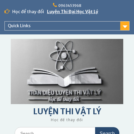
Skip
0963453968
to
Học để thay đổi
Luyện Thi Đại Học Vật Lý
content
Quick Links
LUYỆN THI VẬT LÝ
Học để thay đổi
Search