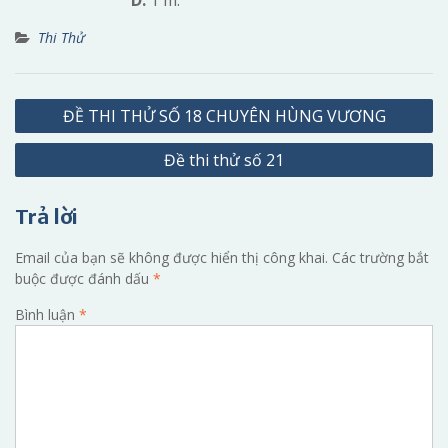
Thi Thử
Điều
ĐỀ THI THỬ SỐ 18 CHUYÊN HÙNG VƯƠNG
hướng
Đề thi thử số 21
bài
viết
Trả lời
Email của bạn sẽ không được hiển thị công khai.
Các trường bắt
buộc được đánh dấu
*
Bình luận
*