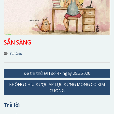
SẴN SÀNG
Tài Liệu
Điều
Đề thi thử ĐH số 47 ngày 25.3.2020
hướng
KHÔNG CHỊU ĐƯỢC ÁP LỰC ĐỪNG MONG CÓ KIM
bài
CƯƠNG
viết
Trả lời