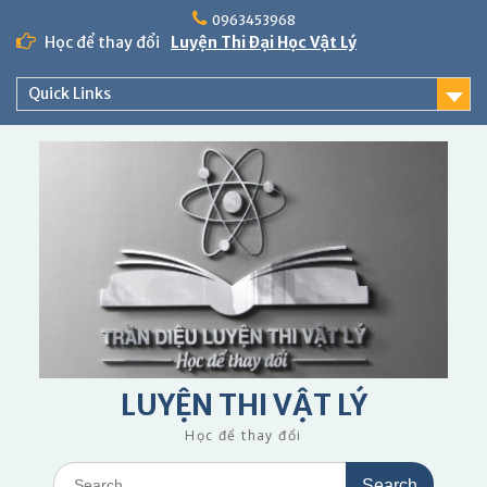
Skip
0963453968
to
Học để thay đổi
Luyện Thi Đại Học Vật Lý
content
Quick Links
LUYỆN THI VẬT LÝ
Học để thay đổi
Search