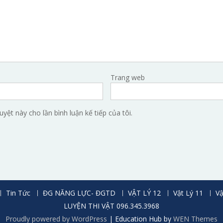
Trang web
uyệt này cho lần bình luận kế tiếp của tôi.
Tin Tức
ĐG NĂNG LỰC- ĐGTD
VẬT LÝ 12
Vật Lý 11
Vậ
LUYỆN THI VẬT 096.345.3968
Proudly powered by WordPress
|
Education Hub by
WEN Themes