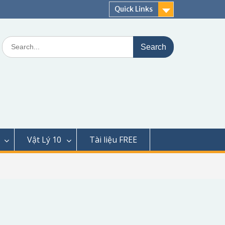
Quick Links
Search
for:
Vật Lý 10
Tài liệu FREE