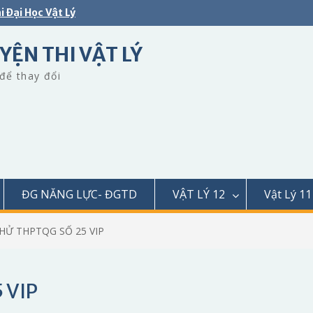
i Đại Học Vật Lý
YỆN THI VẬT LÝ
để thay đổi
ĐG NĂNG LỰC- ĐGTD
VẬT LÝ 12
Vật Lý 11
THỬ THPTQG SỐ 25 VIP
 VIP