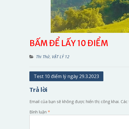
BẤM ĐỂ LẤY 10 ĐIỂM
Thi Thử
,
VẬT LÝ 12
Điều
Test 10 điểm lý ngày 29.3.2023
hướng
Trả lời
bài
viết
Email của bạn sẽ không được hiển thị công khai.
Các 
Bình luận
*