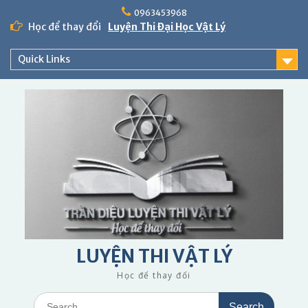
Skip
0963453968
to
Học để thay đổi
Luyện Thi Đại Học Vật Lý
content
Quick Links
LUYỆN THI VẬT LÝ
Học để thay đổi
Search