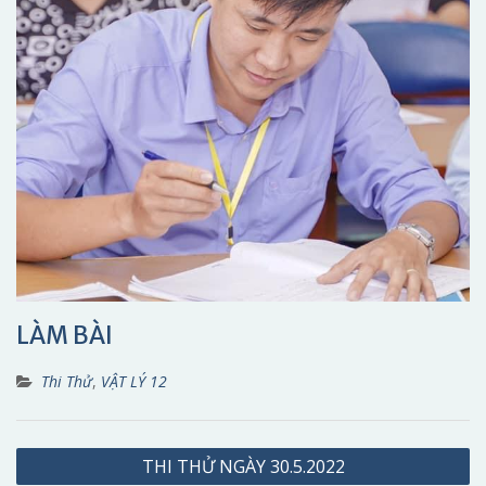
LÀM BÀI
Thi Thử
,
VẬT LÝ 12
Điều
THI THỬ NGÀY 30.5.2022
hướng