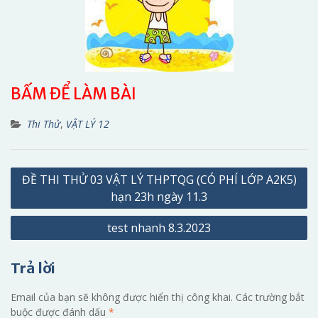
BẤM ĐỂ LÀM BÀI
Thi Thử
,
VẬT LÝ 12
Điều
ĐỀ THI THỬ 03 VẬT LÝ THPTQG (CÓ PHÍ LỚP A2K5)
hướng
hạn 23h ngày 11.3
bài
test nhanh 8.3.2023
viết
Trả lời
Email của bạn sẽ không được hiển thị công khai.
Các trường bắt
buộc được đánh dấu
*