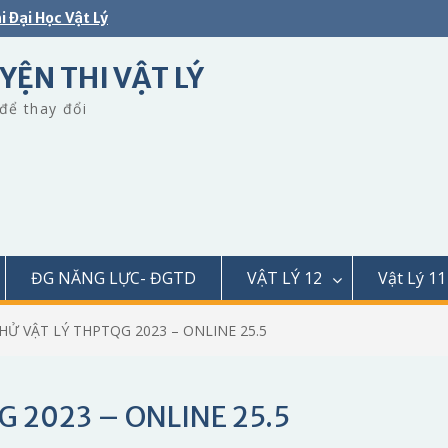
i Đại Học Vật Lý
YỆN THI VẬT LÝ
để thay đổi
ĐG NĂNG LỰC- ĐGTD
VẬT LÝ 12
Vật Lý 11
THỬ VẬT LÝ THPTQG 2023 – ONLINE 25.5
G 2023 – ONLINE 25.5