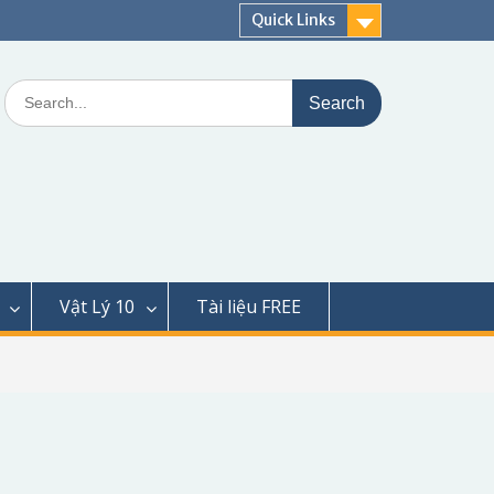
Quick Links
Search
for:
Vật Lý 10
Tài liệu FREE