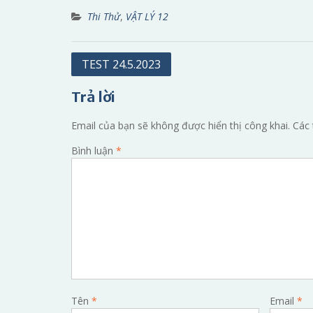
Thi Thử
,
VẬT LÝ 12
Điều
TEST 24.5.2023
hướng
Trả lời
bài
viết
Email của bạn sẽ không được hiển thị công khai.
Các 
Bình luận
*
Tên
*
Email
*