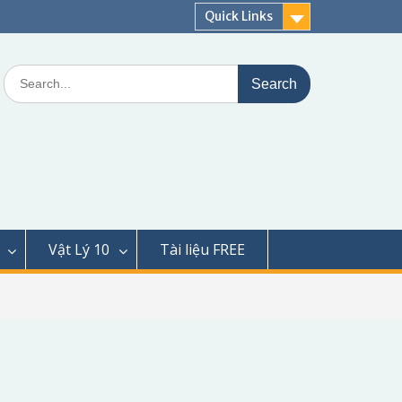
Quick Links
Search
for:
Vật Lý 10
Tài liệu FREE