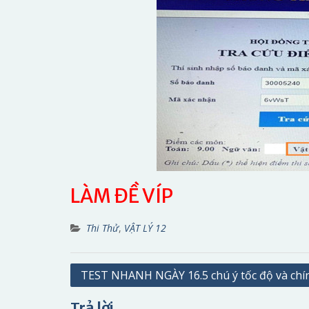
LÀM ĐỀ VÍP
Thi Thử
,
VẬT LÝ 12
Điều
TEST NHANH NGÀY 16.5 chú ý tốc độ và chí
hướng
Trả lời