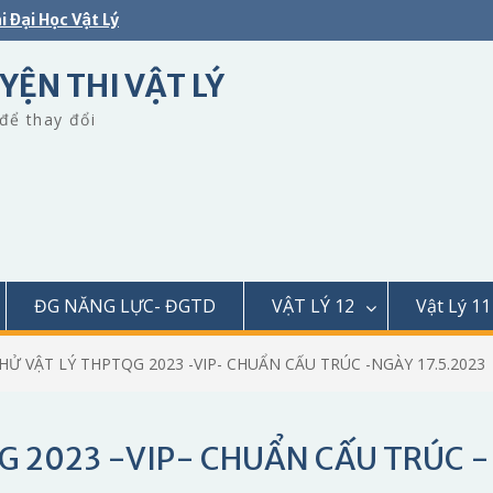
i Đại Học Vật Lý
YỆN THI VẬT LÝ
để thay đổi
ĐG NĂNG LỰC- ĐGTD
VẬT LÝ 12
Vật Lý 11
THỬ VẬT LÝ THPTQG 2023 -VIP- CHUẨN CẤU TRÚC -NGÀY 17.5.2023
QG 2023 -VIP- CHUẨN CẤU TRÚC -