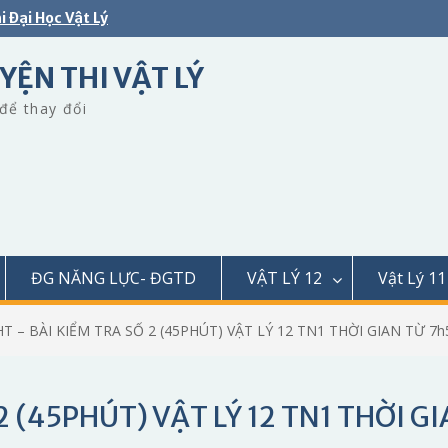
i Đại Học Vật Lý
YỆN THI VẬT LÝ
để thay đổi
ĐG NĂNG LỰC- ĐGTD
VẬT LÝ 12
Vật Lý 11
T – BÀI KIỂM TRA SỐ 2 (45PHÚT) VẬT LÝ 12 TN1 THỜI GIAN TỪ 7h
2 (45PHÚT) VẬT LÝ 12 TN1 THỜI G