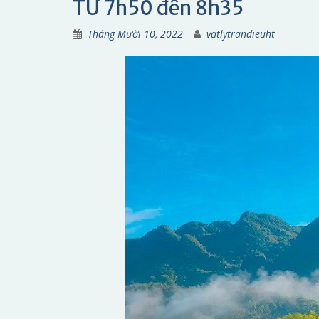
TỪ 7h50 đến 8h35
Tháng Mười 10, 2022
vatlytrandieuht