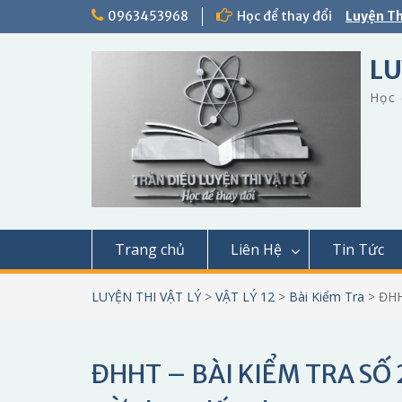
Skip
0963453968
Học để thay đổi
Luyện Th
to
content
LU
Học 
Trang chủ
Liên Hệ
Tin Tức
LUYỆN THI VẬT LÝ
>
VẬT LÝ 12
>
Bài Kiểm Tra
>
ĐHH
ĐHHT – BÀI KIỂM TRA SỐ 