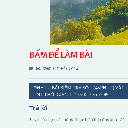
BẤM ĐỂ LÀM BÀI
Bài Kiểm Tra
,
VẬT LÝ 12
Điều
ĐHHT – BÀI KIỂM TRA SỐ 1 (45PHÚT) VẬT L
TN1 THỜI GIAN TỪ 7h00 đến 7h45
hướng
bài
Trả lời
viết
Email của bạn sẽ không được hiển thị công khai.
Các 