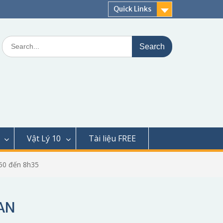
Quick Links
Search
for:
Vật Lý 10
Tài liệu FREE
50 đến 8h35
IAN