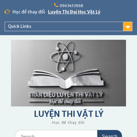
Skip
0963453968
to
Học để thay đổi
Luyện Thi Đại Học Vật Lý
content
Quick Links
LUYỆN THI VẬT LÝ
Học để thay đổi
Search