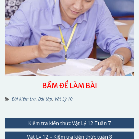
BẤM ĐỂ LÀM BÀI
Bài kiểm tra
,
Bài tập
,
Vật Lý 10
Điều
Kiểm tra kiến thức Vật Lý 12 Tuần 7
hướng
Vật Lý 12 – Kiểm tra kiến thức tuần 8
bài