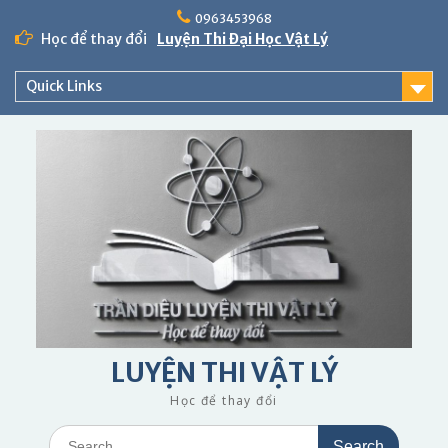
Skip
0963453968
to
Học để thay đổi
Luyện Thi Đại Học Vật Lý
content
Quick Links
LUYỆN THI VẬT LÝ
Học để thay đổi
Search