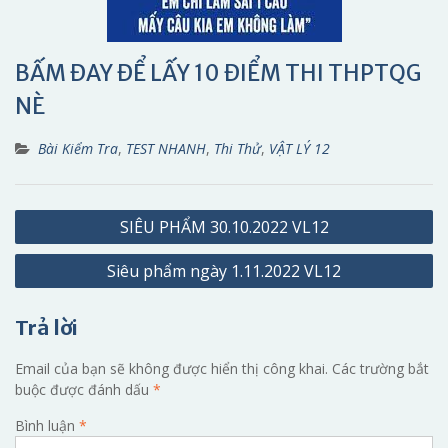
BẤM ĐAY ĐỂ LẤY 10 ĐIỂM THI THPTQG
NÈ
Bài Kiểm Tra
,
TEST NHANH
,
Thi Thử
,
VẬT LÝ 12
Điều
SIÊU PHẨM 30.10.2022 VL12
hướng
Siêu phẩm ngày 1.11.2022 VL12
bài
viết
Trả lời
Email của bạn sẽ không được hiển thị công khai.
Các trường bắt
buộc được đánh dấu
*
Bình luận
*