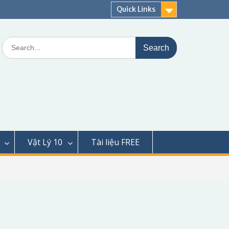
Quick Links
Search
for:
Vật Lý 10
Tài liệu FREE