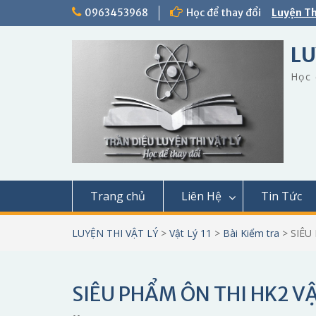
Skip
0963453968
Học để thay đổi
Luyện Th
to
content
LU
Học 
Trang chủ
Liên Hệ
Tin Tức
LUYỆN THI VẬT LÝ
>
Vật Lý 11
>
Bài Kiểm tra
>
SIÊU
SIÊU PHẨM ÔN THI HK2 VẬT