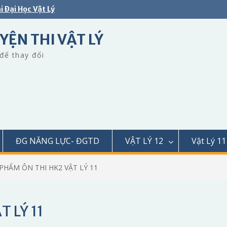
i Đại Học Vật Lý
YỆN THI VẬT LÝ
để thay đổi
ĐG NĂNG LỰC- ĐGTD
VẬT LÝ 12
Vật Lý 11
 PHẨM ÔN THI HK2 VẬT LÝ 11
 LÝ 11