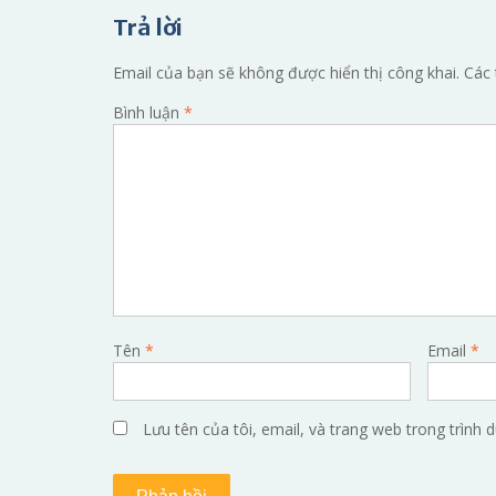
hướng
Trả lời
bài
viết
Email của bạn sẽ không được hiển thị công khai.
Các 
Bình luận
*
Tên
*
Email
*
Lưu tên của tôi, email, và trang web trong trình d