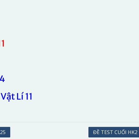
11
.4
Vật Lí 11
025
ĐỀ TEST CUỐI HK2 