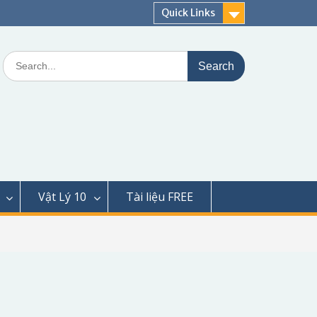
Quick Links
Search
for:
Vật Lý 10
Tài liệu FREE