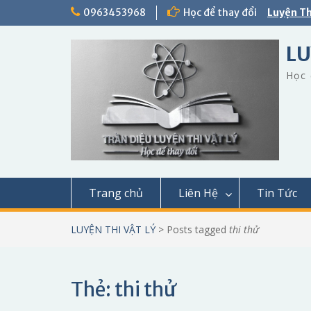
Skip
0963453968
Học để thay đổi
Luyện Th
to
content
LU
Học 
Trang chủ
Liên Hệ
Tin Tức
LUYỆN THI VẬT LÝ
>
Posts tagged
thi thử
Thẻ:
thi thử