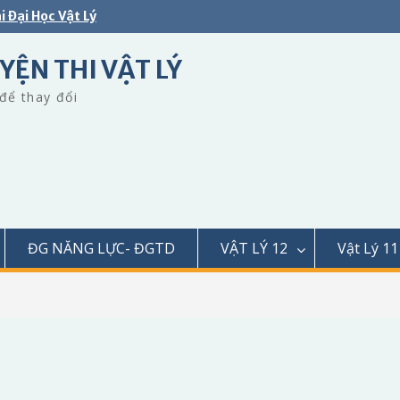
i Đại Học Vật Lý
YỆN THI VẬT LÝ
để thay đổi
ĐG NĂNG LỰC- ĐGTD
VẬT LÝ 12
Vật Lý 11