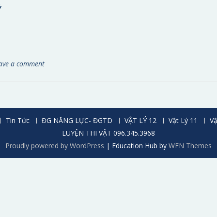
Ý
ave a comment
Tin Tức
ĐG NĂNG LỰC- ĐGTD
VẬT LÝ 12
Vật Lý 11
Vậ
LUYỆN THI VẬT 096.345.3968
Proudly powered by WordPress
|
Education Hub by
WEN Themes