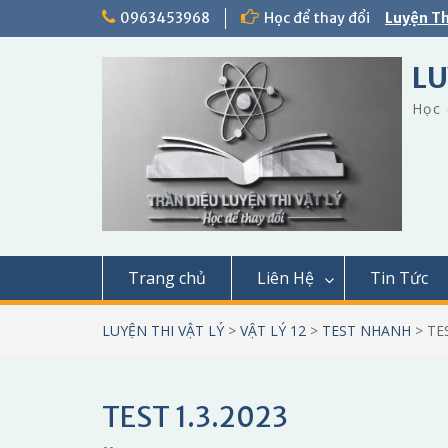
Skip
0963453968
Học để thay đổi
Luyện Th
to
content
LU
Học 
Trang chủ
Liên Hệ
Tin Tức
LUYỆN THI VẬT LÝ
>
VẬT LÝ 12
>
TEST NHANH
>
TE
TEST 1.3.2023