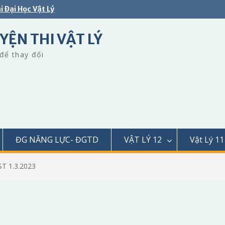
i Đại Học Vật Lý
YỆN THI VẬT LÝ
để thay đổi
ĐG NĂNG LỰC- ĐGTD
VẬT LÝ 12
Vật Lý 11
ST 1.3.2023