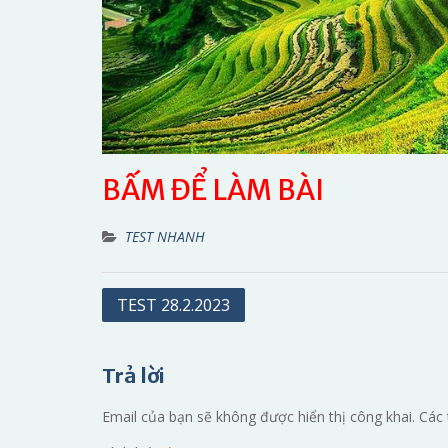
BẤM ĐỂ LÀM BÀI
TEST NHANH
Điều
TEST 28.2.2023
hướng
bài
Trả lời
viết
Email của bạn sẽ không được hiển thị công khai.
Các 