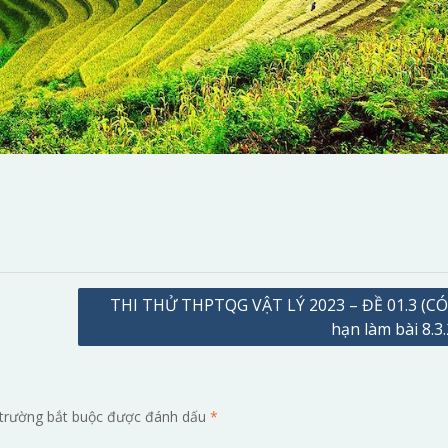
THI THỬ THPTQG VẬT LÝ 2023 – ĐỀ 01.3 (CÓ 
hạn làm bài 8.3
trường bắt buộc được đánh dấu
*