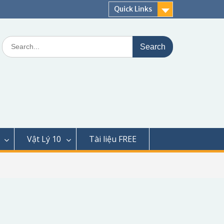
Quick Links
Search
for:
Vật Lý 10
Tài liệu FREE