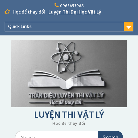
Skip
0963453968
to
Học để thay đổi
Luyện Thi Đại Học Vật Lý
content
Quick Links
LUYỆN THI VẬT LÝ
Học để thay đổi
Search