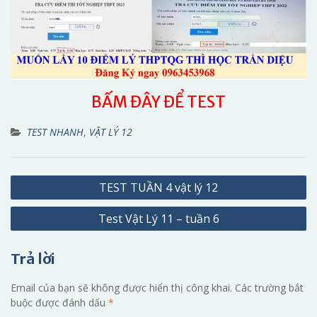
BẤM ĐÂY ĐỂ TEST
TEST NHANH
,
VẬT LÝ 12
Điều
TEST TUẦN 4 vật lý 12
hướng
Test Vật Lý 11 – tuần 6
bài
viết
Trả lời
Email của bạn sẽ không được hiển thị công khai.
Các trường bắt
buộc được đánh dấu
*