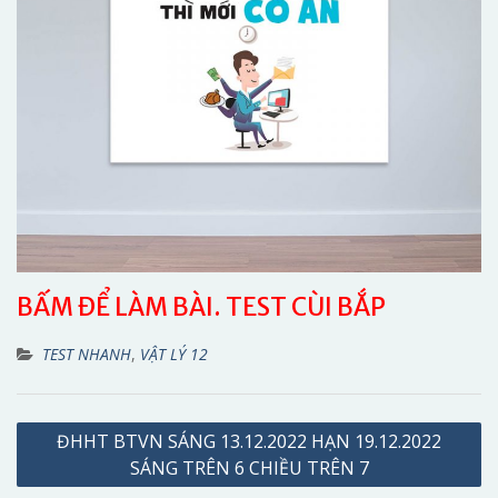
BẤM ĐỂ LÀM BÀI. TEST CÙI BẮP
TEST NHANH
,
VẬT LÝ 12
Điều
ĐHHT BTVN SÁNG 13.12.2022 HẠN 19.12.2022
hướng
SÁNG TRÊN 6 CHIỀU TRÊN 7
bài