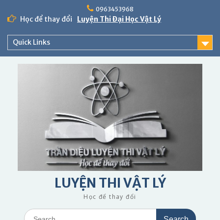
Skip
0963453968
to
Học để thay đổi
Luyện Thi Đại Học Vật Lý
content
Quick Links
LUYỆN THI VẬT LÝ
Học để thay đổi
Search