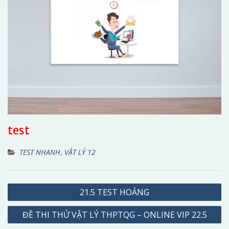
test
TEST NHANH
,
VẬT LÝ 12
Điều
21.5 TEST HOẢNG
hướng
ĐỀ THI THỬ VẬT LÝ THPTQG – ONLINE VIP 22.5
bài