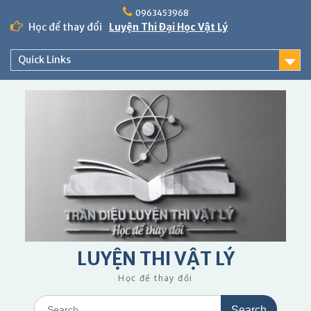
Skip
0963453968
to
Học để thay đổi
Luyện Thi Đại Học Vật Lý
content
Quick Links
LUYỆN THI VẬT LÝ
Học để thay đổi
Search