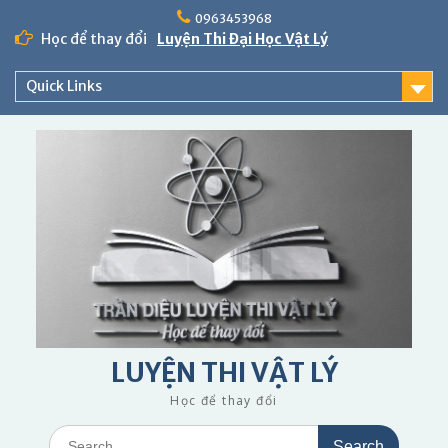
Skip
0963453968
to
Học để thay đổi
Luyện Thi Đại Học Vật Lý
content
Quick Links
LUYỆN THI VẬT LÝ
Học để thay đổi
Search