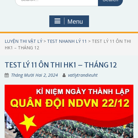
for:
Menu
LUYỆN THI VẬT LÝ
>
TEST NHANH LÝ 11
>
TEST LÝ 11 ÔN THI
HK1 – THÁNG 12
TEST LÝ 11 ÔN THI HK1 – THÁNG 12
Tháng Mười Hai 2, 2024
vatlytrandieuht