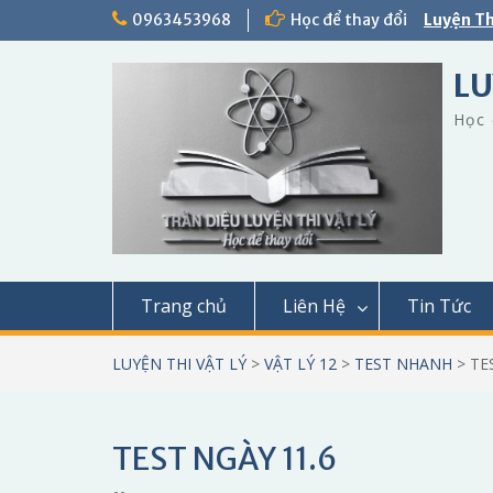
Skip
0963453968
Học để thay đổi
Luyện Th
to
content
LU
Học 
Trang chủ
Liên Hệ
Tin Tức
LUYỆN THI VẬT LÝ
>
VẬT LÝ 12
>
TEST NHANH
>
TE
TEST NGÀY 11.6