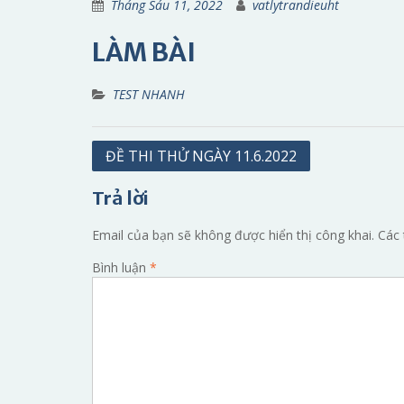
Tháng Sáu 11, 2022
vatlytrandieuht
LÀM BÀI
TEST NHANH
Điều
ĐỀ THI THỬ NGÀY 11.6.2022
hướng
Trả lời
bài
viết
Email của bạn sẽ không được hiển thị công khai.
Các 
Bình luận
*