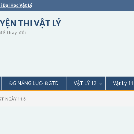
i Đại Học Vật Lý
YỆN THI VẬT LÝ
để thay đổi
ĐG NĂNG LỰC- ĐGTD
VẬT LÝ 12
Vật Lý 11
ST NGÀY 11.6