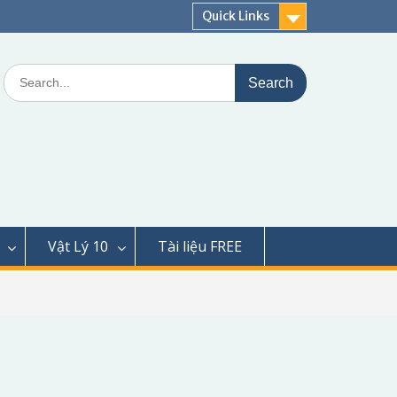
Quick Links
Search
for:
Vật Lý 10
Tài liệu FREE