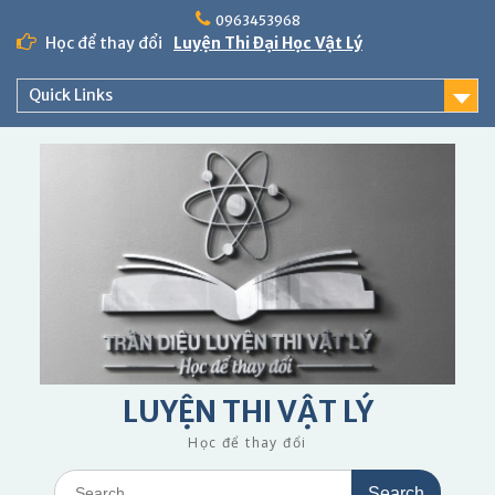
Skip
0963453968
to
Học để thay đổi
Luyện Thi Đại Học Vật Lý
content
Quick Links
LUYỆN THI VẬT LÝ
Học để thay đổi
Search