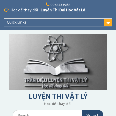
Skip
0963453968
to
Học để thay đổi
Luyện Thi Đại Học Vật Lý
content
Quick Links
LUYỆN THI VẬT LÝ
Học để thay đổi
Search