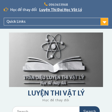
Skip
0963453968
to
Học để thay đổi
Luyện Thi Đại Học Vật Lý
content
Quick Links
LUYỆN THI VẬT LÝ
Học để thay đổi
Search