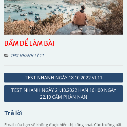
BẤM ĐỂ LÀM BÀI
TEST NHANH LÝ 11
Điều
TEST NHANH NGÀY 18.10.2022 VL11
hướng
TEST NHANH NGÀY 21.10.2022 HẠN 16H00 NGÀY
bài
22.10 CẤM PHÀN NÀN
viết
Trả lời
Email của bạn sẽ không được hiển thị công khai.
Các trường bắt