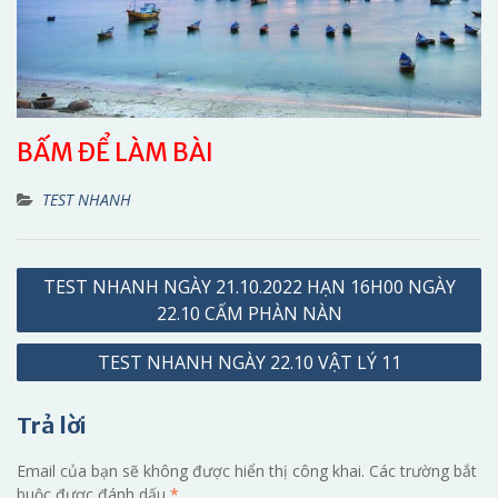
BẤM ĐỂ LÀM BÀI
TEST NHANH
Điều
TEST NHANH NGÀY 21.10.2022 HẠN 16H00 NGÀY
hướng
22.10 CẤM PHÀN NÀN
bài
TEST NHANH NGÀY 22.10 VẬT LÝ 11
viết
Trả lời
Email của bạn sẽ không được hiển thị công khai.
Các trường bắt
buộc được đánh dấu
*