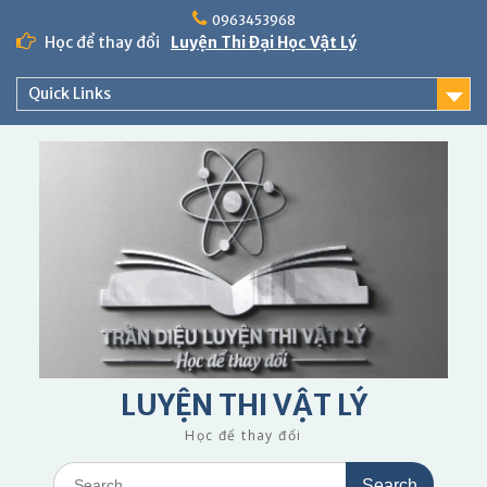
Skip
0963453968
to
Học để thay đổi
Luyện Thi Đại Học Vật Lý
content
Quick Links
LUYỆN THI VẬT LÝ
Học để thay đổi
Search