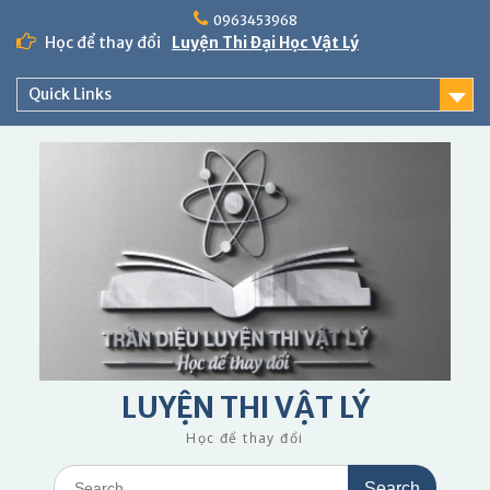
Skip
0963453968
to
Học để thay đổi
Luyện Thi Đại Học Vật Lý
content
Quick Links
LUYỆN THI VẬT LÝ
Học để thay đổi
Search