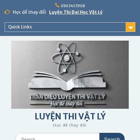
Skip
0963453968
to
Học để thay đổi
Luyện Thi Đại Học Vật Lý
content
Quick Links
LUYỆN THI VẬT LÝ
Học để thay đổi
Search