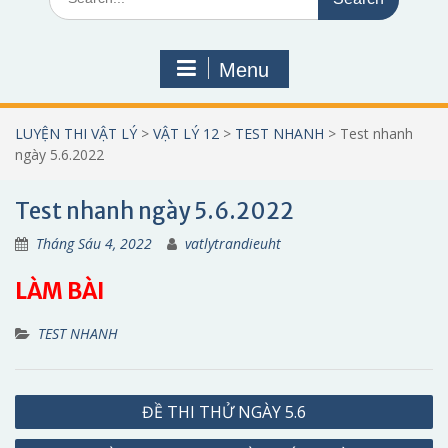
for:
Menu
LUYỆN THI VẬT LÝ
>
VẬT LÝ 12
>
TEST NHANH
>
Test nhanh
ngày 5.6.2022
Test nhanh ngày 5.6.2022
Tháng Sáu 4, 2022
vatlytrandieuht
LÀM BÀI
TEST NHANH
Điều
ĐỀ THI THỬ NGÀY 5.6
hướng