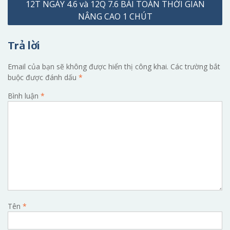
12T NGÀY 4.6 và 12Q 7.6 BÀI TOÁN THỜI GIAN
bài
NÂNG CAO 1 CHÚT
viết
Trả lời
Email của bạn sẽ không được hiển thị công khai.
Các trường bắt
buộc được đánh dấu
*
Bình luận
*
Tên
*