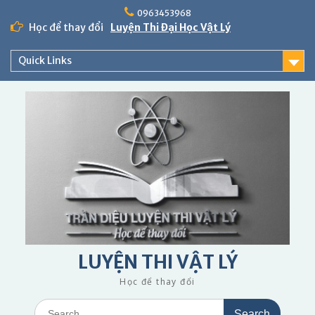
Skip
0963453968
to
Học để thay đổi
Luyện Thi Đại Học Vật Lý
content
Quick Links
LUYỆN THI VẬT LÝ
Học để thay đổi
Search