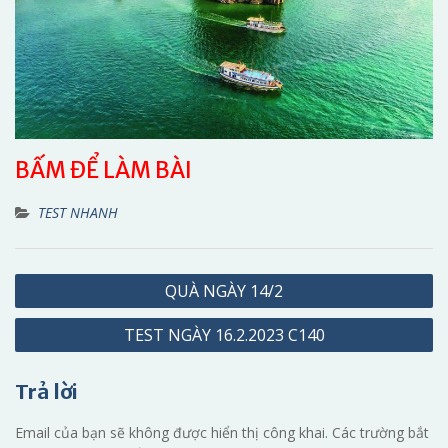
BẤM ĐỂ LÀM BÀI
TEST NHANH
Điều
QUÀ NGÀY 14/2
hướng
TEST NGÀY 16.2.2023 C140
bài
viết
Trả lời
Email của bạn sẽ không được hiển thị công khai.
Các trường bắt