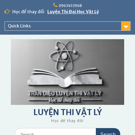
Skip
0963453968
to
Học để thay đổi
Luyện Thi Đại Học Vật Lý
content
Quick Links
LUYỆN THI VẬT LÝ
Học để thay đổi
Search