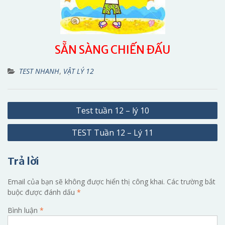
SẴN SÀNG CHIẾN ĐẤU
TEST NHANH
,
VẬT LÝ 12
Điều
Test tuần 12 – lý 10
hướng
TEST Tuần 12 – Lý 11
bài
viết
Trả lời
Email của bạn sẽ không được hiển thị công khai.
Các trường bắt
buộc được đánh dấu
*
Bình luận
*