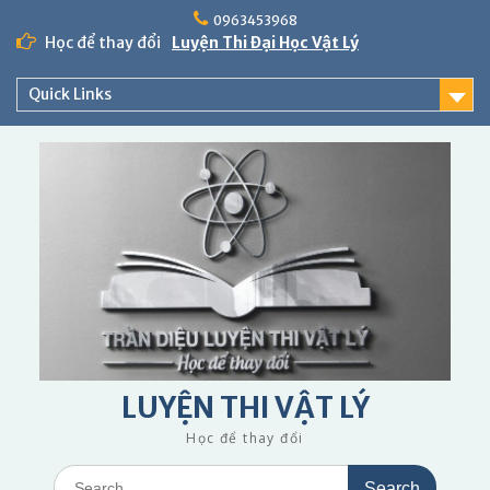
Skip
0963453968
to
Học để thay đổi
Luyện Thi Đại Học Vật Lý
content
Quick Links
LUYỆN THI VẬT LÝ
Học để thay đổi
Search